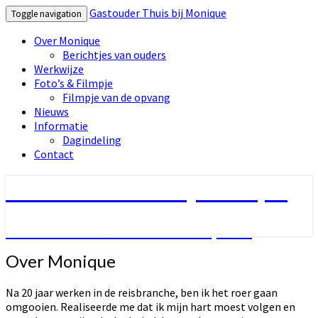
Gastouder Thuis bij Monique
Toggle navigation
Over Monique
Berichtjes van ouders
Werkwijze
Foto’s & Filmpje
Filmpje van de opvang
Nieuws
Informatie
Dagindeling
Contact
Gastouder Thuis bij Monique
Landstreken / Warande Lelystad
Over
Over Monique
Monique
Na 20 jaar werken in de reisbranche, ben ik het roer gaan
omgooien. Realiseerde me dat ik mijn hart moest volgen en